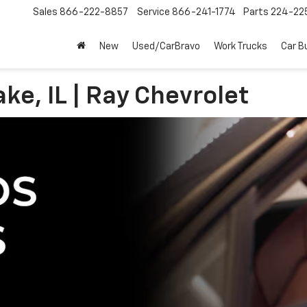
Sales
866-222-8857
Service
866-241-1774
Parts
224-22
New
Used/CarBravo
Work Trucks
Car B
ke, IL | Ray Chevrolet