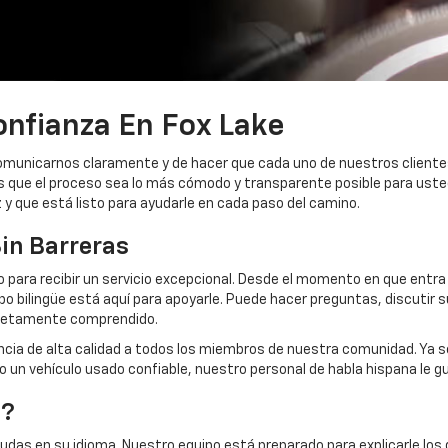
nfianza En Fox Lake
comunicarnos claramente y de hacer que cada uno de nuestros clien
 que el proceso sea lo más cómodo y transparente posible para usted 
 y que está listo para ayudarle en cada paso del camino.
in Barreras
 para recibir un servicio excepcional. Desde el momento en que entra
o bilingüe está aquí para apoyarle. Puede hacer preguntas, discutir 
mpletamente comprendido.
cia de alta calidad a todos los miembros de nuestra comunidad. Ya s
o un vehículo usado confiable, nuestro personal de habla hispana le g
t?
das en su idioma. Nuestro equipo está preparado para explicarle los d