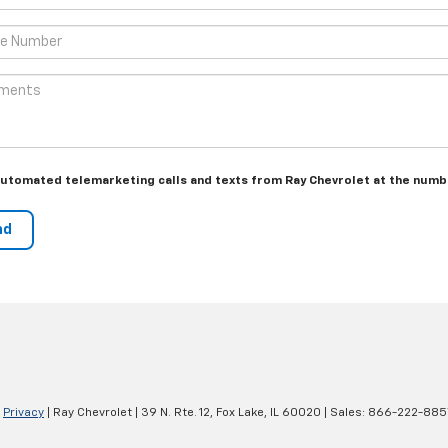
r automated telemarketing calls and texts from Ray Chevrolet at the numb
|
Privacy
| Ray Chevrolet
|
39 N. Rte. 12,
Fox Lake,
IL
60020
| Sales:
866-222-885