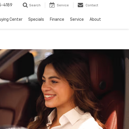
5-4189
Search
Service
Contact
uying Center
Specials
Finance
Service
About